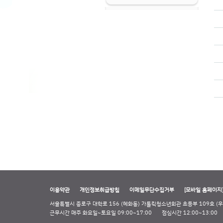
이용약관
개인정보취급방침
이메일무단수집거부
[모바일 홈페이지
서울특별시 종로구 대학로 156 (혜화동) 가톨릭청소년회관 초등부 109호 (우 
근무시간 매주 화요일~토요일 09:00~17:00
점심시간 12:00~13:00