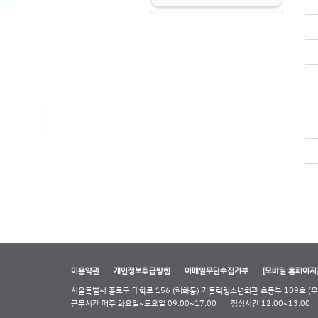
이용약관
개인정보취급방침
이메일무단수집거부
[모바일 홈페이지
서울특별시 종로구 대학로 156 (혜화동) 가톨릭청소년회관 초등부 109호 (우 
근무시간 매주 화요일~토요일 09:00~17:00
점심시간 12:00~13:00